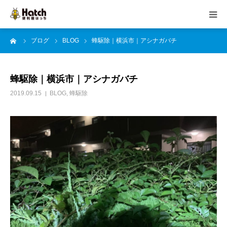
ーム
ブログ
BLOG
蜂駆除｜横浜市｜アシナガバチ
HOME
はっちの紹介
蜂駆除｜横浜市｜アシナガバチ
2019.09.15
BLOG
,
蜂駆除
事業内容
ご依頼の流れ
よくある質問
ブログ