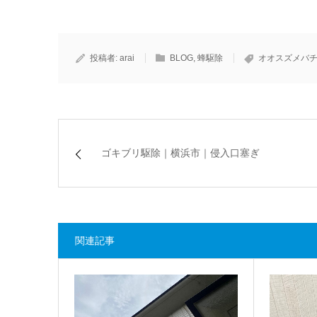
投稿者:
arai
BLOG
,
蜂駆除
オオスズメバ
ゴキブリ駆除｜横浜市｜侵入口塞ぎ
関連記事