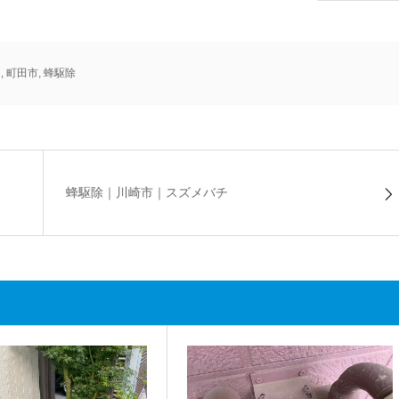
チ
,
町田市
,
蜂駆除
蜂駆除｜川崎市｜スズメバチ