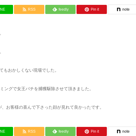
INE
RSS
feedly
Pin it
note
。
。
てもおかしくない現場でした。
イミングで女王バチを捕獲駆除させて頂きました。
が、お客様の喜んで下さった顔が見れて良かったです。
INE
RSS
feedly
Pin it
note