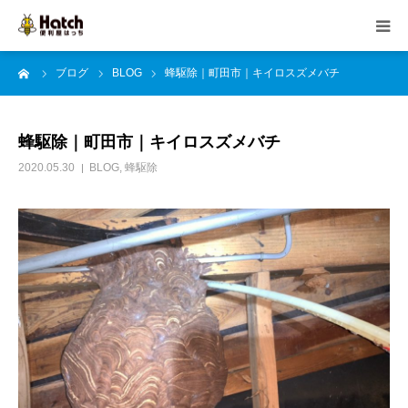
ーム
ブログ
BLOG
蜂駆除｜町田市｜キイロスズメバチ
HOME
はっちの紹介
蜂駆除｜町田市｜キイロスズメバチ
2020.05.30
BLOG
,
蜂駆除
事業内容
ご依頼の流れ
よくある質問
ブログ