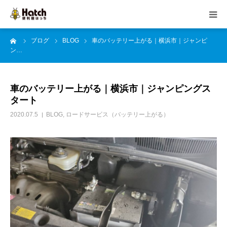
ーム
ブログ
BLOG
車のバッテリー上がる｜横浜市｜ジャンピ
HOME
ン…
はっちの紹介
車のバッテリー上がる｜横浜市｜ジャンピングス
タート
事業内容
2020.07.5
BLOG
,
ロードサービス（バッテリー上がる）
ご依頼の流れ
よくある質問
ブログ