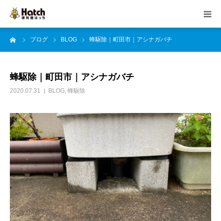
ーム
ブログ
BLOG
蜂駆除｜町田市｜アシナガバチ
HOME
はっちの紹介
蜂駆除｜町田市｜アシナガバチ
2020.07.31
BLOG
,
蜂駆除
事業内容
ご依頼の流れ
よくある質問
ブログ