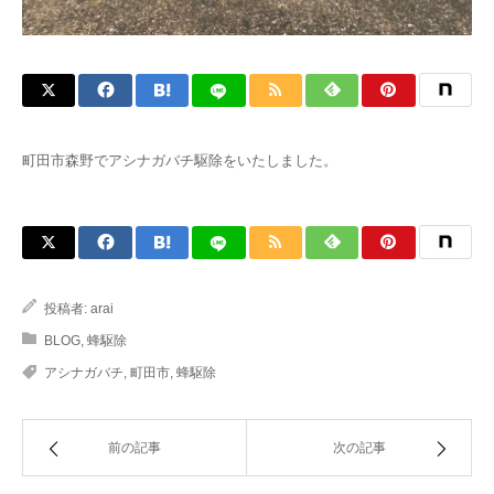
町田市森野でアシナガバチ駆除をいたしました。
投稿者:
arai
BLOG
,
蜂駆除
アシナガバチ
,
町田市
,
蜂駆除
前の記事
次の記事