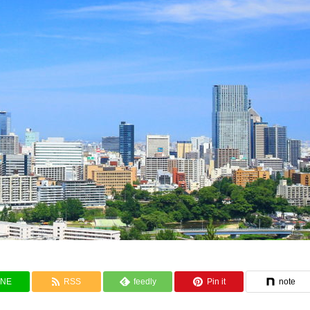
INE
RSS
feedly
Pin it
note