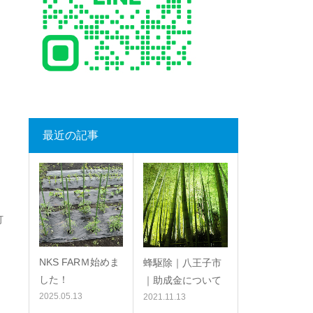
最近の記事
灯
NKS FARＭ始めま
蜂駆除｜八王子市
した！
｜助成金について
2025.05.13
2021.11.13