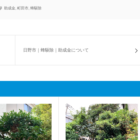
助成金
,
町田市
,
蜂駆除
日野市｜蜂駆除｜助成金について