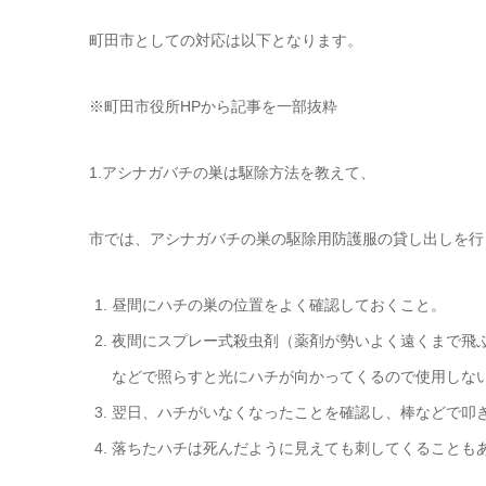
町田市としての対応は以下となります。
※町田市役所HPから記事を一部抜粋
1.アシナガバチの巣は駆除方法を教えて、
市では、アシナガバチの巣の駆除用防護服の貸し出しを行
昼間にハチの巣の位置をよく確認しておくこと。
夜間にスプレー式殺虫剤（薬剤が勢いよく遠くまで飛
などで照らすと光にハチが向かってくるので使用しな
翌日、ハチがいなくなったことを確認し、棒などで叩き
落ちたハチは死んだように見えても刺してくることも