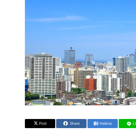
Post
Share
Hatena
L